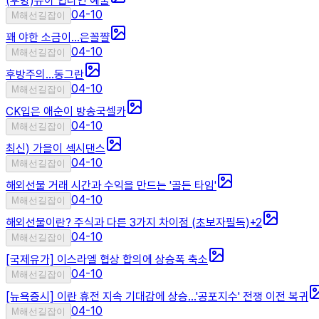
(후방)뮤아 힙라인 예술
04-10
M
해선길잡이
꽤 야한 소금이...은꼴쨜
04-10
M
해선길잡이
후방주의...동그란
04-10
M
해선길잡이
CK입은 애순이 방송국셀카
04-10
M
해선길잡이
최신) 가을이 섹시댄스
04-10
M
해선길잡이
해외선물 거래 시간과 수익을 만드는 '골든 타임'
04-10
M
해선길잡이
해외선물이란? 주식과 다른 3가지 차이점 (초보자필독)
+
2
04-10
M
해선길잡이
[국제유가] 이스라엘 협상 합의에 상승폭 축소
04-10
M
해선길잡이
[뉴욕증시] 이란 휴전 지속 기대감에 상승…'공포지수' 전쟁 이전 복귀
04-10
M
해선길잡이