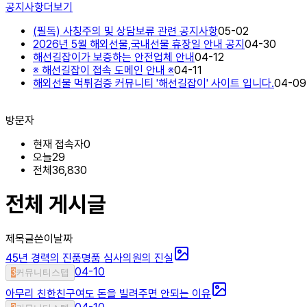
공지사항
더보기
(필독) 사칭주의 및 상담보류 관련 공지사항
05-02
2026년 5월 해외선물,국내선물 휴장일 안내 공지
04-30
해선길잡이가 보증하는 안전업체 안내
04-12
※ 해선길잡이 접속 도메인 안내 ※
04-11
해외선물 먹튀검증 커뮤니티 '해선길잡이' 사이트 입니다.
04-09
방문자
현재 접속자
0
오늘
29
전체
36,830
전체 게시글
제목
글쓴이
날짜
45년 경력의 진품명품 심사의원의 진실
04-10
3
커뮤니티스텝
아무리 친한친구여도 돈을 빌려주면 안되는 이유