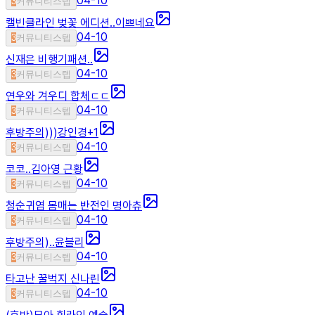
04-10
3
커뮤니티스텝
캘빈클라인 벚꽃 에디션..이쁘네요
04-10
3
커뮤니티스텝
신재은 비행기패션..
04-10
3
커뮤니티스텝
연우와 겨우디 합체ㄷㄷ
04-10
3
커뮤니티스텝
후방주의)))강인경
+
1
04-10
3
커뮤니티스텝
코코..김아영 근황
04-10
3
커뮤니티스텝
청순귀염 몸매는 반전인 명아츄
04-10
3
커뮤니티스텝
후방주의)..윤블리
04-10
3
커뮤니티스텝
타고난 꿀벅지 신나린
04-10
3
커뮤니티스텝