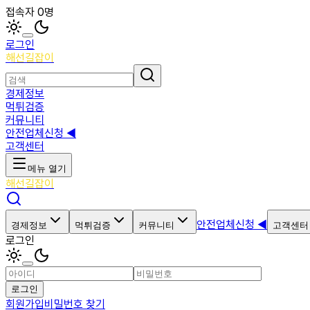
접속자 0명
로그인
해선길잡이
경제정보
먹튀검증
커뮤니티
안전업체신청 ◀
고객센터
메뉴 열기
해선길잡이
안전업체신청 ◀
경제정보
먹튀검증
커뮤니티
고객센터
로그인
로그인
회원가입
비밀번호 찾기