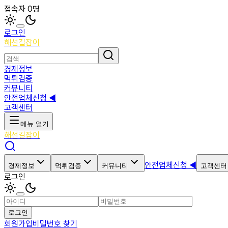
접속자 0명
로그인
해선길잡이
경제정보
먹튀검증
커뮤니티
안전업체신청 ◀
고객센터
메뉴 열기
해선길잡이
안전업체신청 ◀
경제정보
먹튀검증
커뮤니티
고객센터
로그인
로그인
회원가입
비밀번호 찾기