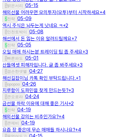
05-15
1
밝은서리
해외선물 어려우면 모의투자(모투)부터 시작하세요
+
4
05-09
2
전략
역시 주식은 놔두는게 낫네요 ㅋ
+
2
05-08
1
인천토박이
해선에서 돈 잃는 이유 알려드릴께요
+
7
05-05
2
전략
오일 매매 하시는분 트레이딩 팁 좀 주세요
+
3
05-01
1
빠른파도
산들에셋 피해자입니다. 글 좀 봐주세요
+
3
04-27
1
겸손한샛별
해선길잡이님 카톡 확인 부탁드립니다.
+
1
04-26
1
opopoo
지루함이 도파민을 찾게 만드는듯?
+
3
04-24
1
큰오로라
금선물 하락 이유에 대해 좋은 기사
+
2
04-19
2
전략
해외선물 강의는 비추인가요?
+
4
04-19
1
큰제비
요즘 장 좋은데 무슨 매매들 하시나요?
+
4
04-15
1
못먹어도고