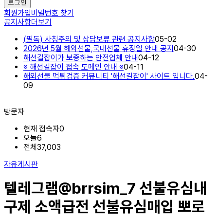
로그인
회원가입
비밀번호 찾기
공지사항
더보기
(필독) 사칭주의 및 상담보류 관련 공지사항
05-02
2026년 5월 해외선물,국내선물 휴장일 안내 공지
04-30
해선길잡이가 보증하는 안전업체 안내
04-12
※ 해선길잡이 접속 도메인 안내 ※
04-11
해외선물 먹튀검증 커뮤니티 '해선길잡이' 사이트 입니다.
04-
09
방문자
현재 접속자
0
오늘
6
전체
37,003
자유게시판
텔레그램@brrsim_7 선불유심내
구제 소액급전 선불유심매입 뽀로