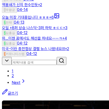
역봉쇄가 신의 한수인듯
+
2
04-14
1
우왕굳
오늘 미장 기대중입니다 ㅎㅎㅎ
+
6
04-13
2
전략
오일 +8퍼 상승 나스닥-3퍼 하락 ㅎㄷㄷ
+
3
04-12
2
딤홍길
와...이젠 꿈에서도 해선을 하네요ㅡㅡㅋ
+
4
04-12
2
딤홍길
미국-이란 종전협상 결렬 뉴스 나왔네요!!!
+
2
04-12
3
커뮤니티스텝
1
2
Next
글쓰기