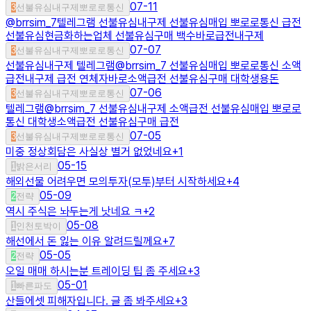
07-11
3
선불유심내구제뽀로로통신
@brrsim_7텔레그램 선불유심내구제 선불유심매입 뽀로로통신 급전
선불유심현금화하는업체 선불유심구매 백수바로급전내구제
07-07
3
선불유심내구제뽀로로통신
선불유심내구제 텔레그램@brrsim_7 선불유심매입 뽀로로통신 소액
급전내구제 급전 연체자바로소액급전 선불유심구매 대학생용돈
07-06
3
선불유심내구제뽀로로통신
텔레그램@brrsim_7 선불유심내구제 소액급전 선불유심매입 뽀로로
통신 대학생소액급전 선불유심구매 급전
07-05
3
선불유심내구제뽀로로통신
미중 정상회담은 사실상 별거 없었네요
+
1
05-15
1
밝은서리
해외선물 어려우면 모의투자(모투)부터 시작하세요
+
4
05-09
2
전략
역시 주식은 놔두는게 낫네요 ㅋ
+
2
05-08
1
인천토박이
해선에서 돈 잃는 이유 알려드릴께요
+
7
05-05
2
전략
오일 매매 하시는분 트레이딩 팁 좀 주세요
+
3
05-01
1
빠른파도
산들에셋 피해자입니다. 글 좀 봐주세요
+
3