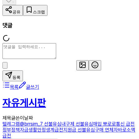
-
공유
스크랩
댓글
등록
목록
글쓰기
자유게시판
제목
글쓴이
날짜
텔레그램@brrsim_7 선불유심내구제 선불유심매입 뽀로로통신 급전
정부정책자금생활안정생계급전지원금 선불유심구매 연체자바로소액
급전