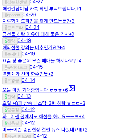
04-27
1
겸손한샛별
해선길잡이님 카톡 확인 부탁드립니다.
+
1
04-26
1
opopoo
지루함이 도파민을 찾게 만드는듯?
+
3
04-24
1
큰오로라
금선물 하락 이유에 대해 좋은 기사
+
2
04-19
2
전략
해외선물 강의는 비추인가요?
+
4
04-19
1
큰제비
요즘 장 좋은데 무슨 매매들 하시나요?
+
4
04-15
1
못먹어도고
역봉쇄가 신의 한수인듯
+
2
04-14
1
우왕굳
오늘 미장 기대중입니다 ㅎㅎㅎ
+
6
04-13
2
전략
오일 +8퍼 상승 나스닥-3퍼 하락 ㅎㄷㄷ
+
3
04-12
2
딤홍길
와...이젠 꿈에서도 해선을 하네요ㅡㅡㅋ
+
4
04-12
2
딤홍길
미국-이란 종전협상 결렬 뉴스 나왔네요!!!
+
2
04-12
3
커뮤니티스텝