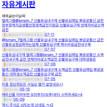
자유게시판
제목
글쓴이
날짜
텔레그램@brrsim_7 선불유심내구제 선불유심매입 뽀로로통신 급전
정부정책자금생활안정생계급전지원금 선불유심구매 연체자바로소액
급전
07-11
3
선불유심내구제뽀로로통신
@brrsim_7텔레그램 선불유심내구제 선불유심매입 뽀로로통신 급전
선불유심현금화하는업체 선불유심구매 백수바로급전내구제
07-07
3
선불유심내구제뽀로로통신
선불유심내구제 텔레그램@brrsim_7 선불유심매입 뽀로로통신 소액
급전내구제 급전 연체자바로소액급전 선불유심구매 대학생용돈
07-06
3
선불유심내구제뽀로로통신
텔레그램@brrsim_7 선불유심내구제 소액급전 선불유심매입 뽀로로
통신 대학생소액급전 선불유심구매 급전
07-05
3
선불유심내구제뽀로로통신
미중 정상회담은 사실상 별거 없었네요
+
1
05-15
1
밝은서리
해외선물 어려우면 모의투자(모투)부터 시작하세요
+
4
05-09
2
전략
역시 주식은 놔두는게 낫네요 ㅋ
+
2