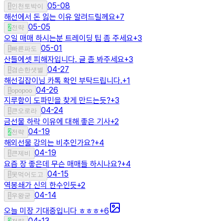
05-08
1
인천토박이
해선에서 돈 잃는 이유 알려드릴께요
+
7
05-05
2
전략
오일 매매 하시는분 트레이딩 팁 좀 주세요
+
3
05-01
1
빠른파도
산들에셋 피해자입니다. 글 좀 봐주세요
+
3
04-27
1
겸손한샛별
해선길잡이님 카톡 확인 부탁드립니다.
+
1
04-26
1
opopoo
지루함이 도파민을 찾게 만드는듯?
+
3
04-24
1
큰오로라
금선물 하락 이유에 대해 좋은 기사
+
2
04-19
2
전략
해외선물 강의는 비추인가요?
+
4
04-19
1
큰제비
요즘 장 좋은데 무슨 매매들 하시나요?
+
4
04-15
1
못먹어도고
역봉쇄가 신의 한수인듯
+
2
04-14
1
우왕굳
오늘 미장 기대중입니다 ㅎㅎㅎ
+
6
04-13