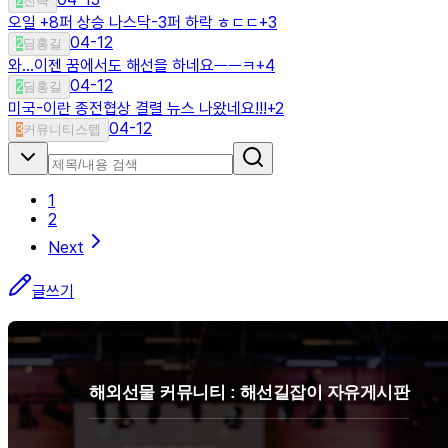
2
전략
오일 +8퍼 상승 나스닥-3퍼 하락 ㅎㄷㄷ
+
3
04-12
2
딤홍길
와...이젠 꿈에서도 해선을 하네요ㅡㅡㅋ
+
4
04-12
2
딤홍길
미국-이란 종전협상 결렬 뉴스 나왔네요!!!
+
2
04-12
3
커뮤니티스텝
1
2
Next
글쓰기
해외선물 커뮤니티 : 해선길잡이 자유게시판