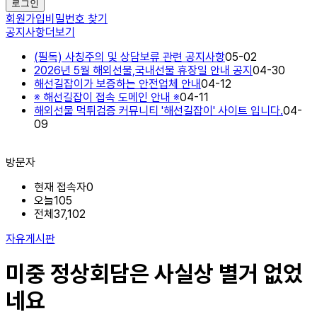
로그인
회원가입
비밀번호 찾기
공지사항
더보기
(필독) 사칭주의 및 상담보류 관련 공지사항
05-02
2026년 5월 해외선물,국내선물 휴장일 안내 공지
04-30
해선길잡이가 보증하는 안전업체 안내
04-12
※ 해선길잡이 접속 도메인 안내 ※
04-11
해외선물 먹튀검증 커뮤니티 '해선길잡이' 사이트 입니다.
04-
09
방문자
현재 접속자
0
오늘
105
전체
37,102
자유게시판
미중 정상회담은 사실상 별거 없었
네요