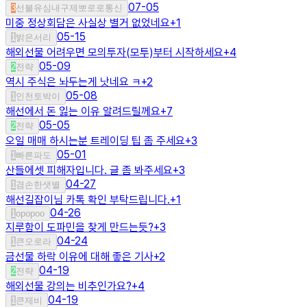
07-05
3
선불유심내구제뽀로로통신
미중 정상회담은 사실상 별거 없었네요
+
1
05-15
1
밝은서리
해외선물 어려우면 모의투자(모투)부터 시작하세요
+
4
05-09
2
전략
역시 주식은 놔두는게 낫네요 ㅋ
+
2
05-08
1
인천토박이
해선에서 돈 잃는 이유 알려드릴께요
+
7
05-05
2
전략
오일 매매 하시는분 트레이딩 팁 좀 주세요
+
3
05-01
1
빠른파도
산들에셋 피해자입니다. 글 좀 봐주세요
+
3
04-27
1
겸손한샛별
해선길잡이님 카톡 확인 부탁드립니다.
+
1
04-26
1
opopoo
지루함이 도파민을 찾게 만드는듯?
+
3
04-24
1
큰오로라
금선물 하락 이유에 대해 좋은 기사
+
2
04-19
2
전략
해외선물 강의는 비추인가요?
+
4
04-19
1
큰제비