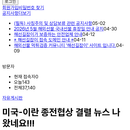
로그인
회원가입
비밀번호 찾기
공지사항
더보기
(필독) 사칭주의 및 상담보류 관련 공지사항
05-02
2026년 5월 해외선물,국내선물 휴장일 안내 공지
04-30
해선길잡이가 보증하는 안전업체 안내
04-12
※ 해선길잡이 접속 도메인 안내 ※
04-11
해외선물 먹튀검증 커뮤니티 '해선길잡이' 사이트 입니다.
04-
09
방문자
현재 접속자
0
오늘
143
전체
37,140
자유게시판
미국-이란 종전협상 결렬 뉴스 나
왔네요!!!