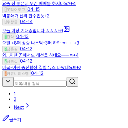
요즘 장 좋은데 무슨 매매들 하시나요?
+
4
04-15
1
못먹어도고
역봉쇄가 신의 한수인듯
+
2
04-14
1
우왕굳
오늘 미장 기대중입니다 ㅎㅎㅎ
+
6
04-13
2
전략
오일 +8퍼 상승 나스닥-3퍼 하락 ㅎㄷㄷ
+
3
04-12
2
딤홍길
와...이젠 꿈에서도 해선을 하네요ㅡㅡㅋ
+
4
04-12
2
딤홍길
미국-이란 종전협상 결렬 뉴스 나왔네요!!!
+
2
04-12
3
커뮤니티스텝
1
2
Next
글쓰기