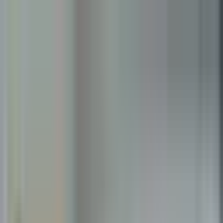
접속자 0명
로그인
해선길잡이
경제정보
먹튀검증
커뮤니티
안전업체신청 ◀
고객센터
메뉴 열기
해선길잡이
안전업체신청 ◀
경제정보
먹튀검증
커뮤니티
고객센터
로그인