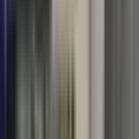
0
0
부산 '바가지'에 화난 BTS 팬들 근황
05-23
3
커뮤니티스텝
0
0
"아주 나쁜 사람" 강동원 대학시절ㅋㅋㅋ
05-23
3
커뮤니티스텝
0
0
징역 12년 받았다는 캣맘.jpg
05-23
3
커뮤니티스텝
0
0
샤를리즈 테론이 독신 선언한 이유
05-17
3
커뮤니티스텝