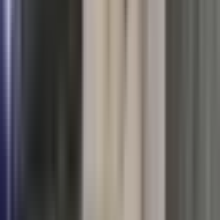
등록
목록
글쓰기
유머&이슈
조만간 유퀴즈 출연자ㅋㅋ
05-23
3
커뮤니티스텝
0
0
약후) PC방 알바녀 브이로그
05-23
3
커뮤니티스텝