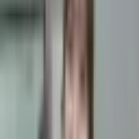
04-25