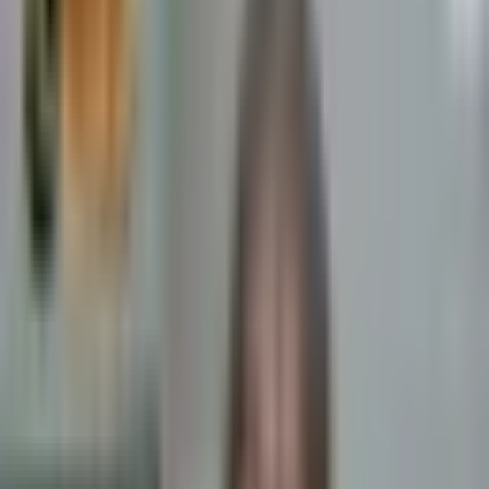
로그인
회원가입
비밀번호 찾기
공지사항
더보기
(필독) 사칭주의 및 상담보류 관련 공지사항
05-02
2026년 5월 해외선물,국내선물 휴장일 안내 공지
04-30
해선길잡이가 보증하는 안전업체 안내
04-12
※ 해선길잡이 접속 도메인 안내 ※
04-11
해외선물 먹튀검증 커뮤니티 '해선길잡이' 사이트 입니다.
04-
09
방문자
현재 접속자
0
오늘
98
전체
37,095
유머&이슈
오월드가 결국 늑구맘 차단함
3
커뮤니티스텝