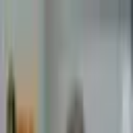
접속자 0명
로그인
해선길잡이
경제정보
먹튀검증
커뮤니티
안전업체신청 ◀
고객센터
메뉴 열기
해선길잡이
안전업체신청 ◀
경제정보
먹튀검증
커뮤니티
고객센터
로그인