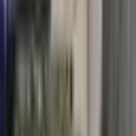
어린이날에 보육원에 박스 두고 온 아저씨.jpg
05-10
3
커뮤니티스텝
0
0
횟집에서 안주면 용납불가, 맞나요?
05-09
3
커뮤니티스텝
1
0
요즘 사라지고 있다는 바삭탕수육.jpg
05-09
3
커뮤니티스텝
0
0
김지원-불가리 행사 비하인드 포토
05-09
3
커뮤니티스텝
0
0