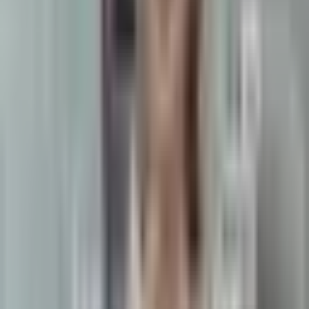
등록
목록
글쓰기
유머&이슈
조만간 유퀴즈 출연자ㅋㅋ
05-23
3
커뮤니티스텝
0
0
약후) PC방 알바녀 브이로그
05-23
3
커뮤니티스텝
0
0
부산 '바가지'에 화난 BTS 팬들 근황
05-23
3
커뮤니티스텝
0
0