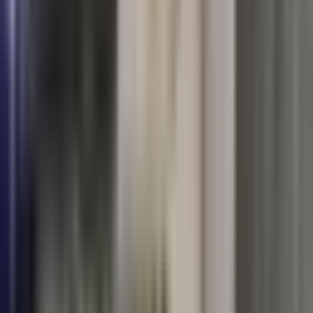
징역 12년 받았다는 캣맘.jpg
05-23
3
커뮤니티스텝
0
0
샤를리즈 테론이 독신 선언한 이유
05-17
3
커뮤니티스텝
0
0
서인영 아버지의 팩트폭행ㅋㅋ
05-17
3
커뮤니티스텝
0
0
일본 AV배우가 말하는 일침
05-17
3
커뮤니티스텝
0
0