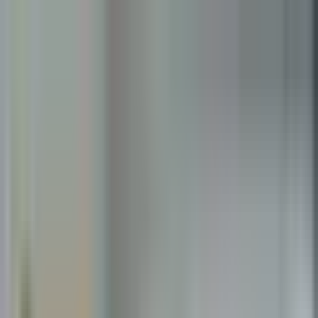
접속자 0명
로그인
해선길잡이
경제정보
먹튀검증
커뮤니티
안전업체신청 ◀
고객센터
메뉴 열기
해선길잡이
안전업체신청 ◀
경제정보
먹튀검증
커뮤니티
고객센터
로그인