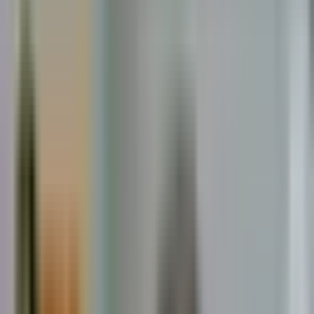
로그인
회원가입
비밀번호 찾기
공지사항
더보기
(필독) 사칭주의 및 상담보류 관련 공지사항
05-02
2026년 5월 해외선물,국내선물 휴장일 안내 공지
04-30
해선길잡이가 보증하는 안전업체 안내
04-12
※ 해선길잡이 접속 도메인 안내 ※
04-11
해외선물 먹튀검증 커뮤니티 '해선길잡이' 사이트 입니다.
04-
09
방문자
현재 접속자
0
오늘
133
전체
37,130
유머&이슈
어느 부산 오피녀의 은퇴식..ㄷㄷ
3
커뮤니티스텝