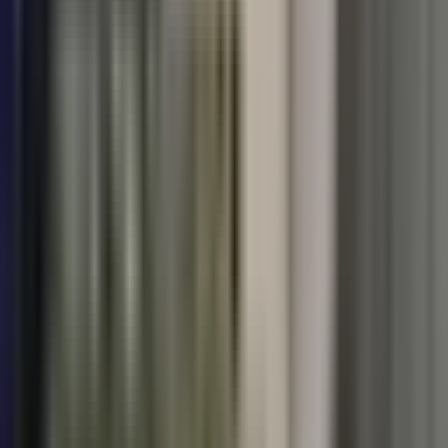
제주도 다녀온 박보영.jpg
05-17
3
커뮤니티스텝
0
0
보법이 달랐던 옛날 현대차 노조
05-16
3
커뮤니티스텝
0
0
두번은 안갈 것 같다는 식당
05-16
3
커뮤니티스텝
0
0
기억력이 감퇴하는 원인이라는데
05-16
3
커뮤니티스텝