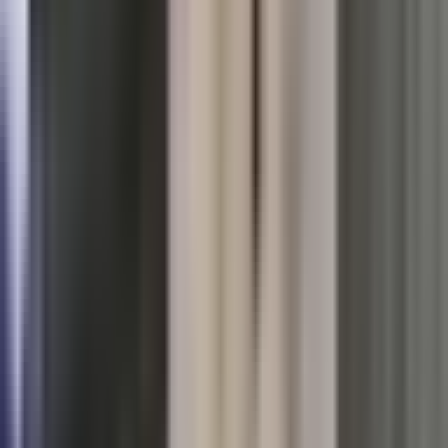
조만간 유퀴즈 출연자ㅋㅋ
05-23
3
커뮤니티스텝
0
0
약후) PC방 알바녀 브이로그
05-23
3
커뮤니티스텝
0
0
부산 '바가지'에 화난 BTS 팬들 근황
05-23
3
커뮤니티스텝
0
0
"아주 나쁜 사람" 강동원 대학시절ㅋㅋㅋ
05-23
3
커뮤니티스텝
0
0