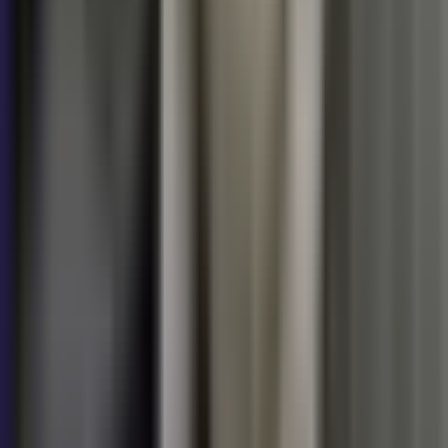
0
0
1
2
3
Next
글쓰기
해선길잡이
오늘 133
전체 37,130
이용약관
개인정보 처리방침
사이트맵
RSS
· 해선길잡이는 안전한 해외선물 시장을 선도하는 해외선물커뮤니티
입니다. 실체결 HTS, 안전업체 문의 및 먹튀검증 편하게 문의주시기
바랍니다.
· 업무시간 : 평일 10:00 ~ 19:00 일요일,공휴일 휴무
￣￣￣￣￣￣￣￣￣￣￣￣￣￣￣￣￣￣￣￣￣￣￣￣￣￣￣
￣￣￣￣￣￣￣￣￣￣￣￣￣￣￣￣￣￣￣￣￣￣￣￣￣￣￣
￣￣