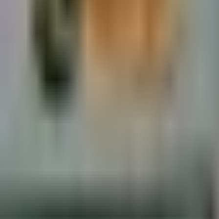
공지사항
더보기
(필독) 사칭주의 및 상담보류 관련 공지사항
05-02
2026년 5월 해외선물,국내선물 휴장일 안내 공지
04-30
해선길잡이가 보증하는 안전업체 안내
04-12
※ 해선길잡이 접속 도메인 안내 ※
04-11
해외선물 먹튀검증 커뮤니티 '해선길잡이' 사이트 입니다.
04-09
방문자
현재 접속자
0
오늘
82
전체
36,711
유머&이슈
안정환, 유튜브 수익금 4억 기부소식
3
커뮤니티스텝
04-18