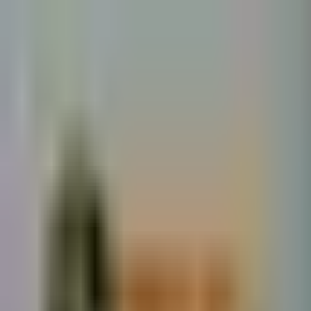
접속자 0명
로그인
해선길잡이
경제정보
먹튀검증
커뮤니티
안전업체신청 ◀
고객센터
메뉴 열기
해선길잡이
안전업체신청 ◀
경제정보
먹튀검증
커뮤니티
고객센터
로그인
로그인
회원가입
비밀번호 찾기