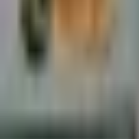
공지사항
더보기
(필독) 사칭주의 및 상담보류 관련 공지사항
05-02
2026년 5월 해외선물,국내선물 휴장일 안내 공지
04-30
해선길잡이가 보증하는 안전업체 안내
04-12
※ 해선길잡이 접속 도메인 안내 ※
04-11
해외선물 먹튀검증 커뮤니티 '해선길잡이' 사이트 입니다.
04-09
방문자
현재 접속자
0
오늘
33
전체
37,030
유머&이슈
다음주 드디어 복귀하는 웹툰.jpg
3
커뮤니티스텝
04-10