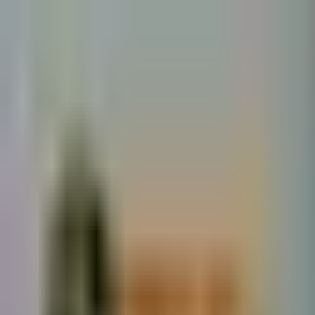
접속자 0명
로그인
해선길잡이
경제정보
먹튀검증
커뮤니티
안전업체신청 ◀
고객센터
메뉴 열기
해선길잡이
안전업체신청 ◀
경제정보
먹튀검증
커뮤니티
고객센터
로그인
로그인
회원가입
비밀번호 찾기