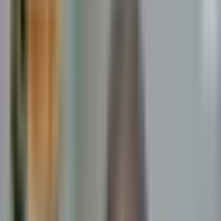
3
커뮤니티스텝
04-18