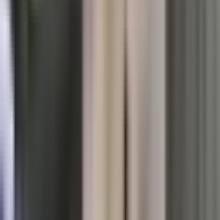
톰형이 날다람쥐 슈트 안입는게 다행인듯!
-
공유
스크랩
댓글
등록
목록
글쓰기
유머&이슈