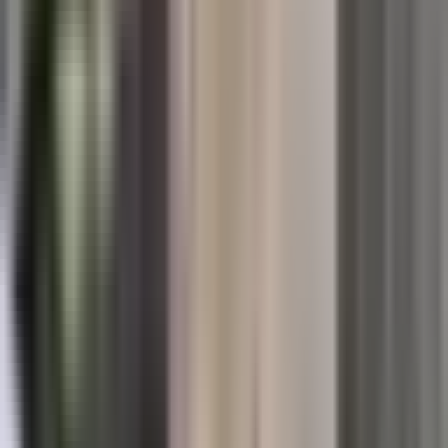
ㅋㅋㅋ이정도면 아드레날린중독 아닐까싶은....