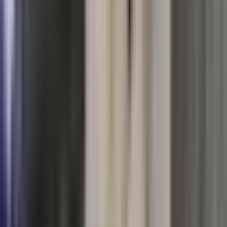
조만간 유퀴즈 출연자ㅋㅋ
05-23
3
커뮤니티스텝
0
0
약후) PC방 알바녀 브이로그
05-23
3
커뮤니티스텝
0
0
부산 '바가지'에 화난 BTS 팬들 근황
05-23
3
커뮤니티스텝
0
0
"아주 나쁜 사람" 강동원 대학시절ㅋㅋㅋ
05-23
3
커뮤니티스텝
0
0