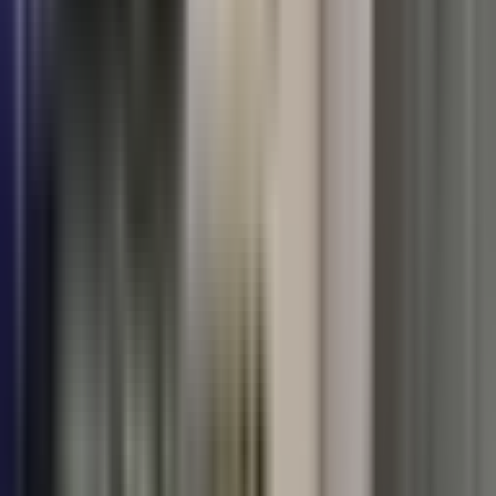
징역 12년 받았다는 캣맘.jpg
05-23
3
커뮤니티스텝
0
0
샤를리즈 테론이 독신 선언한 이유
05-17
3
커뮤니티스텝
0
0
서인영 아버지의 팩트폭행ㅋㅋ
05-17
3
커뮤니티스텝
0
0
일본 AV배우가 말하는 일침
05-17
3
커뮤니티스텝
0
0