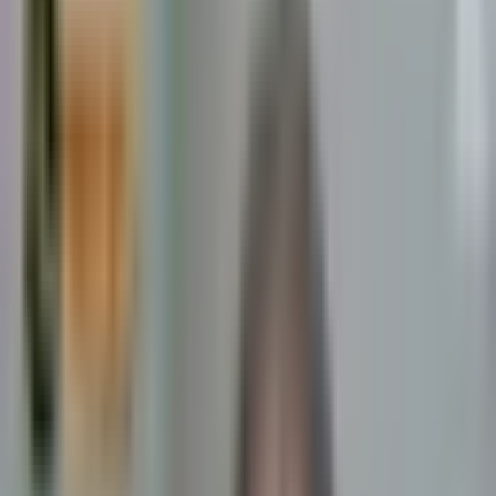
로그인
회원가입
비밀번호 찾기
공지사항
더보기
(필독) 사칭주의 및 상담보류 관련 공지사항
05-02
2026년 5월 해외선물,국내선물 휴장일 안내 공지
04-30
해선길잡이가 보증하는 안전업체 안내
04-12
※ 해선길잡이 접속 도메인 안내 ※
04-11
해외선물 먹튀검증 커뮤니티 '해선길잡이' 사이트 입니다.
04-
09
방문자
현재 접속자
0
오늘
195
전체
36,996
유머&이슈
(ㅇㅎ)3년만에 1000억 벌고 은퇴
한 온리팬스 인플루언서