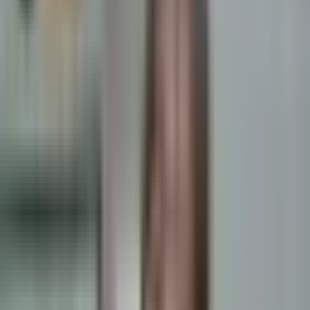
3
커뮤니티스텝
05-02