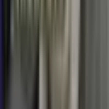
요즘 이슈라는 엑셀의 달인.jpg
05-09
3
커뮤니티스텝
0
0
1
2
3
Next
글쓰기
해선길잡이
오늘 195
전체 36,996
이용약관
개인정보 처리방침
사이트맵
RSS
· 해선길잡이는 안전한 해외선물 시장을 선도하는 해외선물커뮤니티
입니다. 실체결 HTS, 안전업체 문의 및 먹튀검증 편하게 문의주시기
바랍니다.
· 업무시간 : 평일 10:00 ~ 19:00 일요일,공휴일 휴무