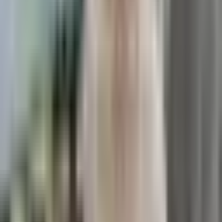
목록
글쓰기
유머&이슈
조만간 유퀴즈 출연자ㅋㅋ
05-23
3
커뮤니티스텝
0
0
약후) PC방 알바녀 브이로그
05-23
3
커뮤니티스텝
0
0
부산 '바가지'에 화난 BTS 팬들 근황
05-23
3
커뮤니티스텝
0
0
"아주 나쁜 사람" 강동원 대학시절ㅋㅋㅋ