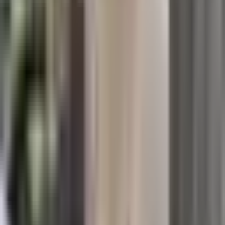
05-23
3
커뮤니티스텝
0
0
징역 12년 받았다는 캣맘.jpg
05-23
3
커뮤니티스텝
0
0
샤를리즈 테론이 독신 선언한 이유
05-17
3
커뮤니티스텝
0
0
서인영 아버지의 팩트폭행ㅋㅋ
05-17
3
커뮤니티스텝
0
0
일본 AV배우가 말하는 일침