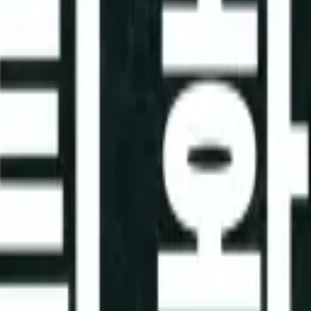
한 해외선물 대여업체 먹튀 사례를 수집하고 검증하는 ‘해선길잡
최근 ‘
유비피에셋
’ 업체에 대한 피해 제보가 접수되었습니다.
과, 악의적인 먹튀 사실이 확인되어 회원님들의 각별한 주의가 필
이용 중인 분들은 추가 피해를 입지 않도록 지금 바로 이용을 중
는 깨끗한 시장 질서를 위해 앞으로도 끝까지 먹튀 업체를 추적
 제보나 검증 요청 및 신고는 [먹튀검증] 게시판을 통해 접수 부