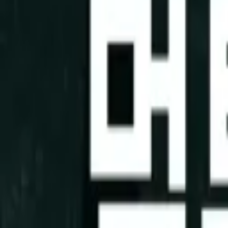
실제 발생
검증 결
‘유비피에셋’을 
해선길잡이
추가 피해