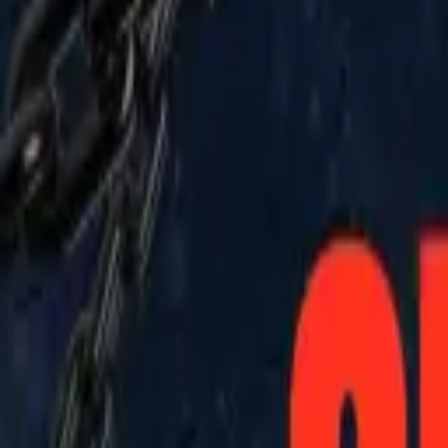
공지사항
더보기
(필독) 사칭주의 및 상담보류 관련 공지사항
05-02
2026년 5월 해외선물,국내선물 휴장일 안내 공지
04-30
해선길잡이가 보증하는 안전업체 안내
04-12
※ 해선길잡이 접속 도메인 안내 ※
04-11
해외선물 먹튀검증 커뮤니티 '해선길잡이' 사이트 입니다.
04-09
방문자
현재 접속자
0
오늘
73
전체
36,702
먹튀업체리스트
유비피에셋 대여업체, 대여계좌 먹튀
M
해선길잡이
04-29