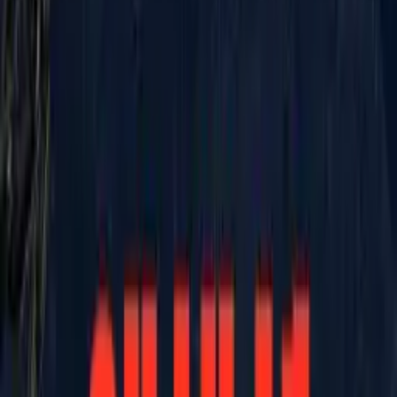
M
해선길잡이
04-29