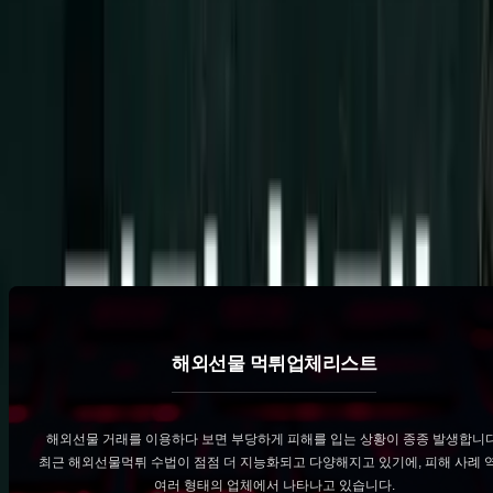
04-11
0
0
에센셜 대여업체,대여계좌 먹튀 확정.
M
해선길잡이
04-11
0
0
글쓰기
해외선물 먹튀업체리스트
해외선물 거래를 이용하다 보면 부당하게 피해를 입는 상황이 종종 발생합니다
최근 해외선물먹튀 수법이 점점 더 지능화되고 다양해지고 있기에, 피해 사례 
여러 형태의 업체에서 나타나고 있습니다.