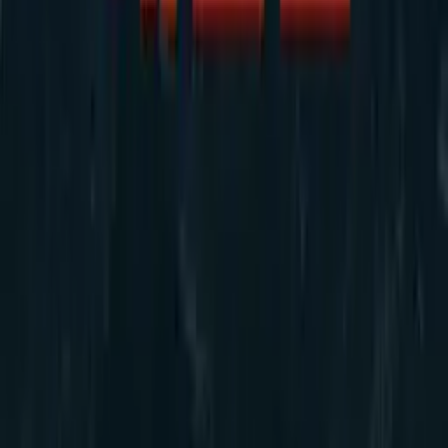
공유
스크랩
댓글
등록
목록
글쓰기
먹튀업체리스트
픽스탁 대여계좌,대여업체 먹튀 확정.
M
해선길잡이
05-13