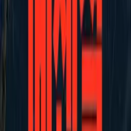
실제 발생한 해외선물 대여업체 먹튀 사례를 수집하고
검증하는 ‘해선길잡이’입니다.