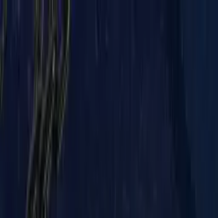
접속자 0명
로그인
해선길잡이
경제정보
먹튀검증
커뮤니티
안전업체신청 ◀
고객센터
메뉴 열기
해선길잡이
안전업체신청 ◀
경제정보
먹튀검증
커뮤니티
고객센터
로그인