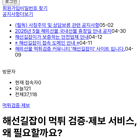
로그인
회원가입
비밀번호 찾기
공지사항
더보기
(필독) 사칭주의 및 상담보류 관련 공지사항
05-02
2026년 5월 해외선물,국내선물 휴장일 안내 공지
04-30
해선길잡이가 보증하는 안전업체 안내
04-12
※ 해선길잡이 접속 도메인 안내 ※
04-11
해외선물 먹튀검증 커뮤니티 '해선길잡이' 사이트 입니다.
04-
09
방문자
현재 접속자
0
오늘
121
전체
37,118
먹튀검증·제보
해선길잡이 먹튀 검증·제보 서비스,
왜 필요할까요?