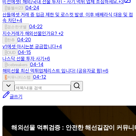
비전에셋( 해외/국내 선물 투자) - 사기,먹튀 업체 조심하세요.
+
3
04-24
1
똘똘이23
산들에셋 거래 중 입금 제한 및 로스컷 발생, 이후 배째라식 대응 및 접
속 차단
+
4
04-22
1
겸손한샛별
지수거래가 해외선물인가요?
+
2
04-20
1
한츄
v1에셋 아시는분 궁금합니다
+
4
04-15
1
OUD
나스닥 선물 투자 사기
+
6
04-14
1
Icebreakers
해외선물 최신 먹튀업체리스트 입니다! (공유자료 펌)
+
6
04-12
3
커뮤니티스텝
글쓰기
해외선물 먹튀검증 : 안전한 해선길잡이 커뮤니