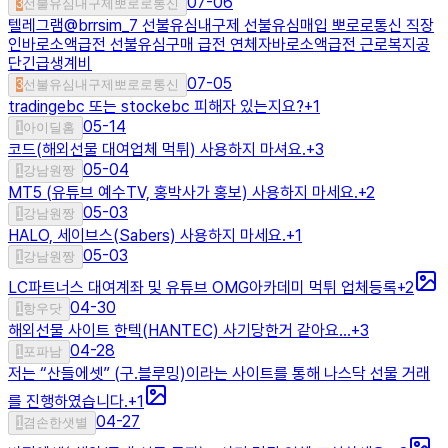
07-06
3
선불유심내구제뽀로로통신
텔레그램@brrsim_7 선불유심내구제 선불유심매입 뽀로로통신 직장
인바로소액급전 선불유심구매 급전 연체자바로소액급전 근로복지공
단긴급생계비
07-05
3
선불유심내구제뽀로로통신
tradingebc 또는 stockebc 피해자 있는지요?
+
1
05-14
1
아이딜홈
코드(해외선물 대여업체 먹튀) 사용하지 마셔요.
+
3
05-04
1
강남원짱
MT5 (유튜브 예수TV, 홍박사가 홍보) 사용하지 마세요.
+
2
05-03
1
강남원짱
HALO, 세이브스(Sabers) 사용하지 마세요.
+
1
05-03
1
강남원짱
LC파트너스 대여계좌 및 유튜브 OMG아카데미 먹튀 업체등록
+
2
04-30
1
항우닷
해외선물 사이트 한텍(HANTEC) 사기당한거 같아요...
+
3
04-28
1
포파남
저는 “산들에셋” (구.블루밍)이라는 사이트를 통해 나스닥 선물 거래
를 진행하였습니다.
+
1
04-27
1
겸손한샛별