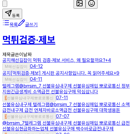
등록
목록
글쓰기
먹튀검증·제보
제목
글쓴이
날짜
공지
해선길잡이 먹튀 검증·제보 서비스, 왜 필요할까요?
+
4
04-12
M
해선길잡이
공지
[먹튀검증·제보] 게시판 공지사항입니다. 꼭 읽어주세요
+
9
04-11
M
해선길잡이
텔레그램@brrsim_7 선불유심내구제 선불유심매입 뽀로로통신 정부
지원긴급생계비 소액급전 선불유심구매 막심삽니다
07-11
3
선불유심내구제뽀로로통신
선불유심내구제 텔레그램@brrsim_7 선불유심매입 뽀로로통신 소액
급전내구제 급전 연체자바로소액급전 선불유심구매 대학생용돈
07-07
3
선불유심내구제뽀로로통신
@brrsim_7텔레그램 선불유심내구제 선불유심매입 뽀로로통신 급전
선불유심현금화하는업체 선불유심구매 백수바로급전내구제