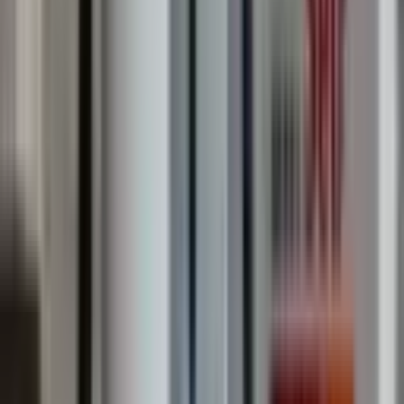
요동치던 국제 유가가 9일(현지시간) 다시 안정을 찾았다.
이스라엘이 레바논과 협상하기로 합의했다는 소식이 이란 휴전 지속
기대감을 높인 덕이다.
국제 유가 기준 유종인 브렌트유 6월 인도분은 전장 대비 1.72달러
(1.82%) 상승한 배럴당 96.47달러에 거래됐다.
미국 유가 기준 유종인 서부텍사스산원유(WTI) 5월물은 3.46달러
(3.66%) 급등한 배럴당 97.87달러로 장을 마쳤다.