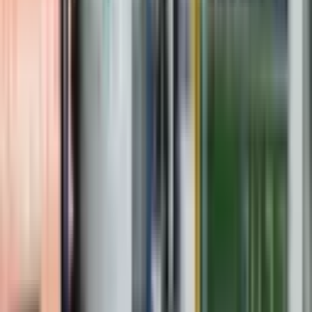
05-17
0
[뉴욕증시] S&P500, 나스닥 사상 최고치...다우도 5만 회
복
5월15일 해외선물 나스닥선물 실시간 뉴욕증시 관련 뉴스입니다. -해
선길잡이[파이낸셜뉴스] 미국 증시의 3대 지수가 14일(현지시간) 인
공지능(AI) 및 기술주 선방으로 급등했다.
...
05-15
0
[뉴욕증시] S&P500·나스닥 다시 사상 최고…엔비디아·알
파벳·애플, 신고가
5월14일 해외선물 나스닥 지수선물 사상 최고가 관련 뉴스입니다. -
해선길잡이뉴욕 증시의 기술주들이 13일(현지시간) 하루 만에 사상
최고 기록을 갈아치웠다.대형 우량주 30개로
...
05-14
0
[국제유가] 미중 정상회담 기대감에 하락…"中 중재가 유일한