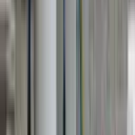
로그인
회원가입
비밀번호 찾기
공지사항
더보기
(필독) 사칭주의 및 상담보류 관련 공지사항
05-02
2026년 5월 해외선물,국내선물 휴장일 안내 공지
04-30
해선길잡이가 보증하는 안전업체 안내
04-12
※ 해선길잡이 접속 도메인 안내 ※
04-11
해외선물 먹튀검증 커뮤니티 '해선길잡이' 사이트 입니다.
04-
09
방문자
현재 접속자
0
오늘
164
전체
36,965
글로벌뉴스
[국제유가] 이스라엘 협상 합의에
상승폭 축소