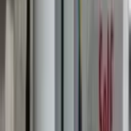
M
해선길잡이
04-10
4월10일 해외선물 국제유가 호르무즈해협 관련 뉴스입니다.
-해선길잡이