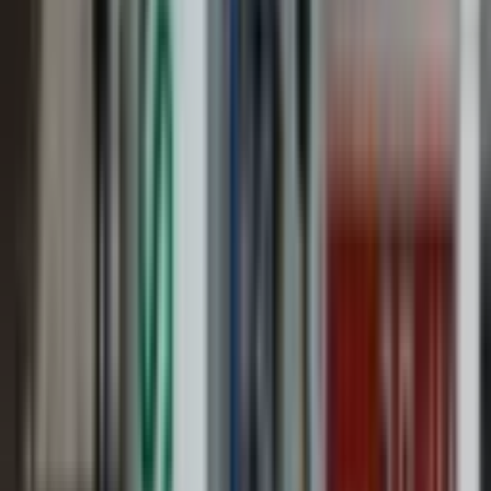
크로프트는 이스라엘과 레바논 간 협상 소식이 일시적인 안도감을
주기는 했지만 호르무즈 해협의 실질적인 봉쇄 여부가 향후 배럴당
100달러선 안착을 결정하는 핵심 변수가 될 것으로 전망했다.
이날 아랍에미리트(UAE)의 아부다비 국영석유회사(ADNOC)
호르무즈 해협이 아직 개방되지 않았다고 밝혔다.
-
공유
스크랩
목록
글쓰기
글로벌뉴스
[뉴욕증시] 유가 급락에 일제히 사상 최고…마이크론, 3.6%
급등