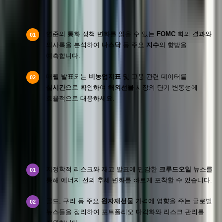
01. 금리 정책 및 주요 경제지표 트래킹
연준의 통화 정책 변화를 읽을 수 있는
FOMC
회의 결과와
01
의사록을 분석하여
나스닥
등 주요
지수
의 향방을
예측합니다.
매월 발표되는
비농업지표
및 고용 관련 데이터를
02
실시간
으로 확인하여
해외선물
시장의 단기 변동성에
효율적으로 대응하세요.
02. 원자재선물 및 크루드오일 실시간 이슈
지정학적 리스크와 재고 발표에 민감한
크루드오일
뉴스를
01
통해 에너지 선의 추세 변화를 빠르게 포착할 수 있습니다.
골드, 구리 등 주요
원자재선물
가격에 영향을 주는 글로벌
02
뉴스들을 정리하여 포트폴리오 다각화와 리스크 관리를