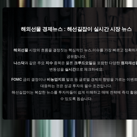
해외선물 경제뉴스 : 해선길잡이 실시간 시장 뉴스
해외선물
시장의 흐름을 결정짓는 핵심적인 뉴스,이슈를 가장 빠르고 정확하
공유합니다.
나스닥
과 같은 주요
지수
종목은 물론
크루드오일
을 포함한 다양한
원자재선
변동성을
실시간
으로 체크하세요.
FOMC
금리 결정이나
비농업지표
발표 등 글로벌 경제의 향방을 가르는 이벤
대응하는 것은 성공 투자의 필수 조건입니다.
해선길잡이는 복잡한 뉴스를 투자자들이 쉽게 이해하고 매매 전략에 즉각 활
수 있도록 돕습니다.