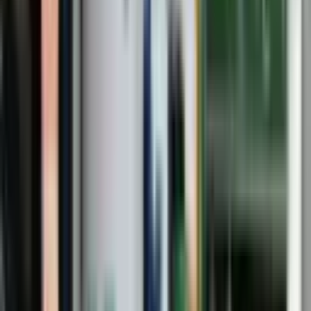
05-12
0
美 에너지 장관, 이란전쟁 길어지자 "에너지 가격 예측 불가"
5월11일 해외선물 크루드오일 국제유가 가격 전망 관련 뉴스입니다. -
해선길잡이[파이낸셜뉴스] 미국 휘발유 가격 전망을 몇 차례 바꿨던
크리스 라이트 미국 에너지부 장관이 더 이상
...
05-11
0
[뉴욕증시-주간전망] 전쟁이 물가에 끼친 영향은…美中 정
상회담도 관심
5월10일 해외선물 뉴욕증시-주간전망 관련 뉴스입니다. -해선길잡이
(뉴욕=연합뉴스) 최진우 연합인포맥스 특파원 = 이번 주(5월 11일
~5월 15일, 이하 미 동부시간) 뉴욕증시는
...
05-10
0
이란 "美 제안에 대한 답변 검토…시한에 신경쓰지 않아"