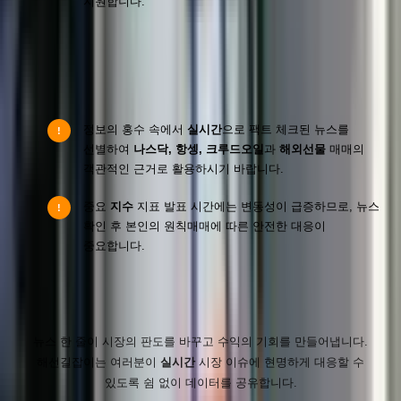
지원합니다.
03. 효율적인 경제뉴스 활용 및 주의사항
정보의 홍수 속에서
실시간
으로 팩트 체크된 뉴스를
!
선별하여
나스닥, 항셍, 크루드오일
과
해외선물
매매의
객관적인 근거로 활용하시기 바랍니다.
중요
지수
지표 발표 시간에는 변동성이 급증하므로, 뉴스
!
확인 후 본인의 원칙매매에 따른 안전한 대응이
중요합니다.
뉴스 한 줄이 시장의 판도를 바꾸고 수익의 기회를 만들어냅니다.
해선길잡이는 여러분이
실시간
시장 이슈에 현명하게 대응할 수
있도록 쉼 없이 데이터를 공유합니다.