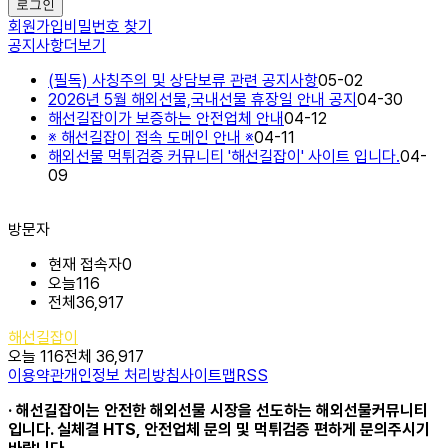
로그인
회원가입
비밀번호 찾기
공지사항
더보기
(필독) 사칭주의 및 상담보류 관련 공지사항
05-02
2026년 5월 해외선물,국내선물 휴장일 안내 공지
04-30
해선길잡이가 보증하는 안전업체 안내
04-12
※ 해선길잡이 접속 도메인 안내 ※
04-11
해외선물 먹튀검증 커뮤니티 '해선길잡이' 사이트 입니다.
04-
09
방문자
현재 접속자
0
오늘
116
전체
36,917
해선길잡이
오늘 116
전체 36,917
이용약관
개인정보 처리방침
사이트맵
RSS
· 해선길잡이는 안전한 해외선물 시장을 선도하는 해외선물커뮤니티
입니다. 실체결 HTS, 안전업체 문의 및 먹튀검증 편하게 문의주시기