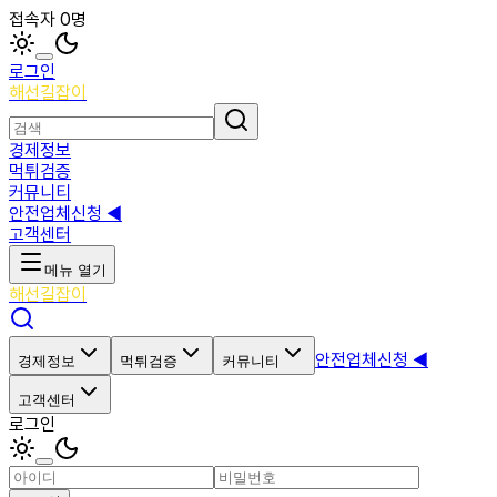
접속자 0명
로그인
해선길잡이
경제정보
먹튀검증
커뮤니티
안전업체신청 ◀
고객센터
메뉴 열기
해선길잡이
안전업체신청 ◀
경제정보
먹튀검증
커뮤니티
고객센터
로그인