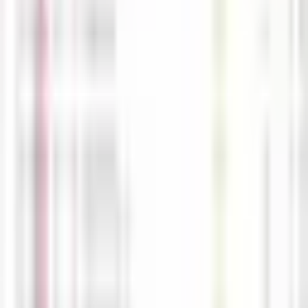
M
해선길잡이
05-03