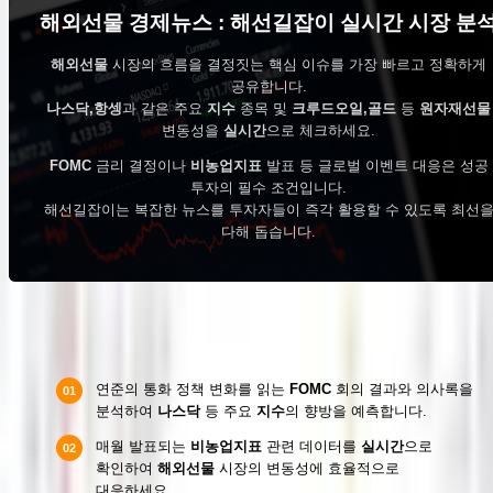
해외선물 경제뉴스 : 해선길잡이 실시간 시장 분
해외선물
시장의 흐름을 결정짓는 핵심 이슈를 가장 빠르고 정확하게
공유합니다.
나스닥,항셍
과 같은 주요
지수
종목 및
크루드오일,골드
등
원자재선물
변동성을
실시간
으로 체크하세요.
FOMC
금리 결정이나
비농업지표
발표 등 글로벌 이벤트 대응은 성공
투자의 필수 조건입니다.
해선길잡이는 복잡한 뉴스를 투자자들이 즉각 활용할 수 있도록 최선
다해 돕습니다.
금리 정책 및 주요 경제지표 트래킹
연준의 통화 정책 변화를 읽는
FOMC
회의 결과와 의사록을
01
분석하여
나스닥
등 주요
지수
의 향방을 예측합니다.
매월 발표되는
비농업지표
관련 데이터를
실시간
으로
02
확인하여
해외선물
시장의 변동성에 효율적으로
대응하세요.