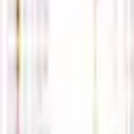
로그인
회원가입
비밀번호 찾기
공지사항
더보기
(필독) 사칭주의 및 상담보류 관련 공지사항
05-02
2026년 5월 해외선물,국내선물 휴장일 안내 공지
04-30
해선길잡이가 보증하는 안전업체 안내
04-12
※ 해선길잡이 접속 도메인 안내 ※
04-11
해외선물 먹튀검증 커뮤니티 '해선길잡이' 사이트 입니다.
04-
09
방문자
현재 접속자
0
오늘
72
전체
36,873
경제지표일정
5월4일 해외선물 경제지표 발표일
정