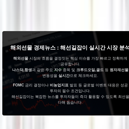
2
Next
글쓰기
해외선물 경제뉴스 : 해선길잡이 실시간 시장 분
해외선물
시장의 흐름을 결정짓는 핵심 이슈를 가장 빠르고 정확하게
공유합니다.
나스닥,항셍
과 같은 주요
지수
종목 및
크루드오일,골드
등
원자재선물
변동성을
실시간
으로 체크하세요.
FOMC
금리 결정이나
비농업지표
발표 등 글로벌 이벤트 대응은 성공
투자의 필수 조건입니다.
해선길잡이는 복잡한 뉴스를 투자자들이 즉각 활용할 수 있도록 최선
다해 돕습니다.