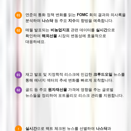
금리 정책 및 주요 경제지표 트래킹
연준의 통화 정책 변화를 읽는
FOMC
회의 결과와 의사록을
01
분석하여
나스닥
등 주요
지수
의 향방을 예측합니다.
매월 발표되는
비농업지표
관련 데이터를
실시간
으로
02
확인하여
해외선물
시장의 변동성에 효율적으로
대응하세요.
원자재선물 및 크루드오일 실시간 이슈
재고 발표 및 지정학적 리스크에 민감한
크루드오일
뉴스를
01
통해 에너지 섹터의 추세 변화를 빠르게 포착합니다.
골드 등 주요
원자재선물
가격에 영향을 주는 글로벌
02
뉴스들을 정리하여 포트폴리오 리스크 관리를 지원합니다.
효율적인 경제뉴스 활용 및 주의사항
실시간
으로 팩트 체크된 뉴스를 선별하여
나스닥
과
!