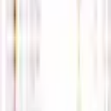
로그인
회원가입
비밀번호 찾기
공지사항
더보기
(필독) 사칭주의 및 상담보류 관련 공지사항
05-02
2026년 5월 해외선물,국내선물 휴장일 안내 공지
04-30
해선길잡이가 보증하는 안전업체 안내
04-12
※ 해선길잡이 접속 도메인 안내 ※
04-11
해외선물 먹튀검증 커뮤니티 '해선길잡이' 사이트 입니다.
04-
09
방문자
현재 접속자
0
오늘
67
전체
36,868
경제지표일정
5월19일 해외선물 경제지표 발표
일정