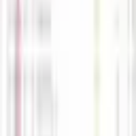
M
해선길잡이
05-18