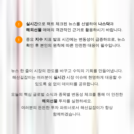
효율적인 경제뉴스 활용 및 주의사항
실시간
으로 팩트 체크된 뉴스를 선별하여
나스닥
과
!
해외선물
매매의 객관적인 근거로 활용하시기 바랍니다.
중요
지수
지표 발표 시간에는 변동성이 급증하므로, 뉴스
!
확인 후 본인의 원칙에 따른 안전한 대응이 필수입니다.
뉴스 한 줄이 시장의 판도를 바꾸고 수익의 기회를 만들어냅니다.
해선길잡이는 여러분이
실시간
시장 이슈에 현명하게 대응할 수
있도록 쉼 없이 데이터를 공유합니다.
오늘의 핵심 글로벌 소식과 종목별 변동성 체크를 통해 더 안전한
해외선물
투자를 실현하세요.
여러분의 든든한 투자 파트너로서 해선길잡이가 항상
함께하겠습니다.
해선길잡이