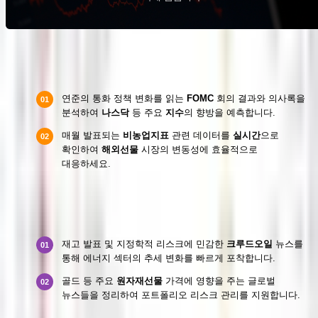
금리 정책 및 주요 경제지표 트래킹
연준의 통화 정책 변화를 읽는
FOMC
회의 결과와 의사록을
01
분석하여
나스닥
등 주요
지수
의 향방을 예측합니다.
매월 발표되는
비농업지표
관련 데이터를
실시간
으로
02
확인하여
해외선물
시장의 변동성에 효율적으로
대응하세요.
원자재선물 및 크루드오일 실시간 이슈
재고 발표 및 지정학적 리스크에 민감한
크루드오일
뉴스를
01
통해 에너지 섹터의 추세 변화를 빠르게 포착합니다.
골드 등 주요
원자재선물
가격에 영향을 주는 글로벌
02
뉴스들을 정리하여 포트폴리오 리스크 관리를 지원합니다.