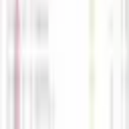
M
해선길잡이
04-16