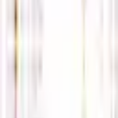
로그인
회원가입
비밀번호 찾기
공지사항
더보기
(필독) 사칭주의 및 상담보류 관련 공지사항
05-02
2026년 5월 해외선물,국내선물 휴장일 안내 공지
04-30
해선길잡이가 보증하는 안전업체 안내
04-12
※ 해선길잡이 접속 도메인 안내 ※
04-11
해외선물 먹튀검증 커뮤니티 '해선길잡이' 사이트 입니다.
04-
09
방문자
현재 접속자
0
오늘
155
전체
36,956
경제지표일정
4월17일 해외선물 경제지표 발표
일정