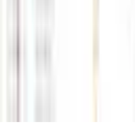
오늘 155
전체 36,956
이용약관
개인정보 처리방침
사이트맵
RSS
· 해선길잡이는 안전한 해외선물 시장을 선도하는 해외선물커뮤니티
입니다. 실체결 HTS, 안전업체 문의 및 먹튀검증 편하게 문의주시기
바랍니다.
· 업무시간 : 평일 10:00 ~ 19:00 일요일,공휴일 휴무
￣￣￣￣￣￣￣￣￣￣￣￣￣￣￣￣￣￣￣￣￣￣￣￣￣￣￣
￣￣￣￣￣￣￣￣￣￣￣￣￣￣￣￣￣￣￣￣￣￣￣￣￣￣￣
￣￣
당사의 서비스는 개인 자산을 기초로 거래되는 상품으로써 투자원금
전액 손실의 위험이 있으며
상품을 거래하기 전 자신의 투자목적과 투자성향 그리고 파생상품에
대한 투자경험을 반드시 고려하시길 바랍니다.
HOME
먹튀검증·제보
먹튀리스트
안전업체문의