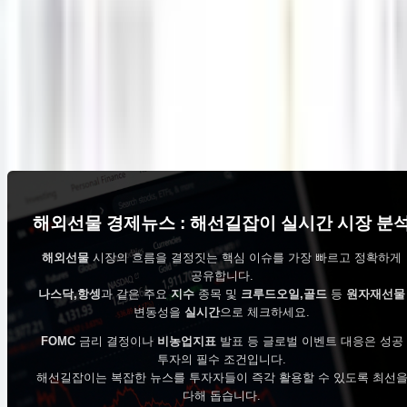
0
0
1
2
Next
글쓰기
해외선물 경제뉴스 : 해선길잡이 실시간 시장 분
해외선물
시장의 흐름을 결정짓는 핵심 이슈를 가장 빠르고 정확하게
공유합니다.
나스닥,항셍
과 같은 주요
지수
종목 및
크루드오일,골드
등
원자재선물
변동성을
실시간
으로 체크하세요.
FOMC
금리 결정이나
비농업지표
발표 등 글로벌 이벤트 대응은 성공
투자의 필수 조건입니다.
해선길잡이는 복잡한 뉴스를 투자자들이 즉각 활용할 수 있도록 최선
다해 돕습니다.