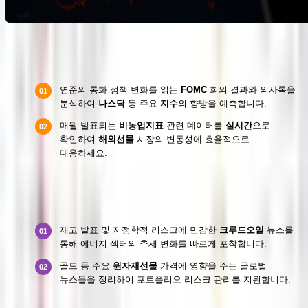
금리 정책 및 주요 경제지표 트래킹
연준의 통화 정책 변화를 읽는
FOMC
회의 결과와 의사록을
01
분석하여
나스닥
등 주요
지수
의 향방을 예측합니다.
매월 발표되는
비농업지표
관련 데이터를
실시간
으로
02
확인하여
해외선물
시장의 변동성에 효율적으로
대응하세요.
원자재선물 및 크루드오일 실시간 이슈
재고 발표 및 지정학적 리스크에 민감한
크루드오일
뉴스를
01
통해 에너지 섹터의 추세 변화를 빠르게 포착합니다.
골드 등 주요
원자재선물
가격에 영향을 주는 글로벌
02
뉴스들을 정리하여 포트폴리오 리스크 관리를 지원합니다.