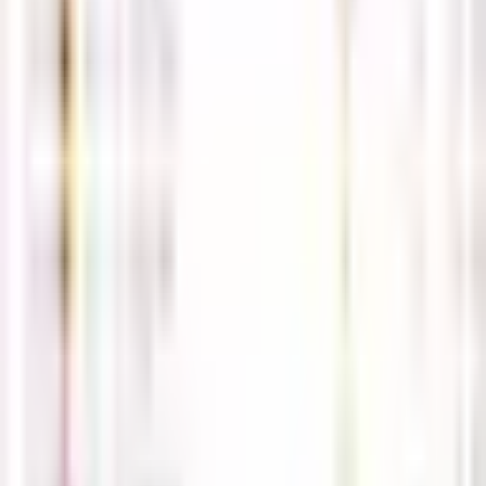
로그인
회원가입
비밀번호 찾기
공지사항
더보기
(필독) 사칭주의 및 상담보류 관련 공지사항
05-02
2026년 5월 해외선물,국내선물 휴장일 안내 공지
04-30
해선길잡이가 보증하는 안전업체 안내
04-12
※ 해선길잡이 접속 도메인 안내 ※
04-11
해외선물 먹튀검증 커뮤니티 '해선길잡이' 사이트 입니다.
04-
09
방문자
현재 접속자
0
오늘
229
전체
36,621
경제지표일정
4월13일 해외선물 경제지표 발표
일정