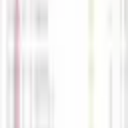
M
해선길잡이
04-12