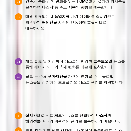
연준의 통화 정책 변화를 읽는
FOMC
회의 결과와 의사록을
01
분석하여
나스닥
등 주요
지수
의 향방을 예측합니다.
매월 발표되는
비농업지표
관련 데이터를
실시간
으로
02
확인하여
해외선물
시장의 변동성에 효율적으로
대응하세요.
원자재선물 및 크루드오일 실시간 이슈
재고 발표 및 지정학적 리스크에 민감한
크루드오일
뉴스를
01
통해 에너지 섹터의 추세 변화를 빠르게 포착합니다.
골드 등 주요
원자재선물
가격에 영향을 주는 글로벌
02
뉴스들을 정리하여 포트폴리오 리스크 관리를 지원합니다.
효율적인 경제뉴스 활용 및 주의사항
실시간
으로 팩트 체크된 뉴스를 선별하여
나스닥
과
!
해외선물
매매의 객관적인 근거로 활용하시기 바랍니다.
중요
지수
지표 발표 시간에는 변동성이 급증하므로, 뉴스
!