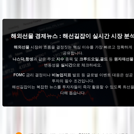
글쓰기
해외선물 경제뉴스 : 해선길잡이 실시간 시장 분
해외선물
시장의 흐름을 결정짓는 핵심 이슈를 가장 빠르고 정확하게
공유합니다.
나스닥,항셍
과 같은 주요
지수
종목 및
크루드오일,골드
등
원자재선물
변동성을
실시간
으로 체크하세요.
FOMC
금리 결정이나
비농업지표
발표 등 글로벌 이벤트 대응은 성공
투자의 필수 조건입니다.
해선길잡이는 복잡한 뉴스를 투자자들이 즉각 활용할 수 있도록 최선
다해 돕습니다.
금리 정책 및 주요 경제지표 트래킹